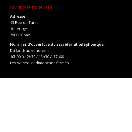
RETROUVEZ-NOUS :
Adresse
13 Rue de Turin
1er étage
75008 PARIS
Horaires d’ouverture du secrétariat téléphonique :
Du lundi au vendredi :
10h00 à 12h30 / 13h30 à 17h00
Les samedi et dimanche : fermés.
VOUS POUVEZ NOUS CONTACTER :
Secrétariat
:
Tél fixe : 01.40.06.06.03