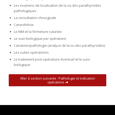
Les examens de localisation de la ou des parathyroïdes
pathologiques
La consultation chirurgicale
L’anesthésie
Le NIM et la fermeture cutanée
Le suivi biologique per opératoire
L’anatomopathologie (analyse de la ou des parathyroïdes)
Les suites opératoires
Le traitement post-opératoire éventuel et le suivi
biologique
Aller à section suivante : Pathologie et indication
opératoire