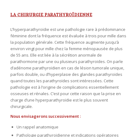
LA CHIRURGIE PARATHYROÏDIENNE
L’hyperparathyroïdie est une pathologie rare à prédominance
féminine dont la fréquence est évaluée à trois pour mille dans
la population générale. Cette fréquence augmente jusqu’à
environ vingt pour mille chez la femme ménopausée de plus
de 55 ans. Elle est liée à la sécrétion anormale de
parathormone par une ou plusieurs parathyroïdes. On parle
d’adénome parathyroïdien en cas de lésion tumorale unique,
parfois double, ou d’hyperplasie des glandes parathyroïdes
quand toutes les parathyroïdes sont intéressées. Cette
pathologie est à l’origine de complications essentiellement
osseuses et rénales. C’est pour cette raison que la prise en
charge d’une hyperparathyroïdie est le plus souvent
chirurgicale.
Nous envisagerons successivement :
Un rappel anatomique
Pathologie parathyroïdienne et indications opératoires