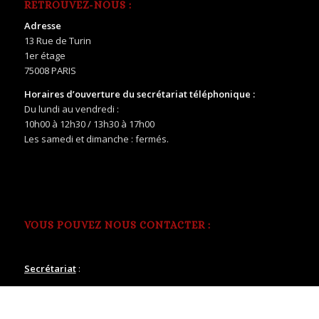
RETROUVEZ-NOUS :
Adresse
13 Rue de Turin
1er étage
75008 PARIS
Horaires d’ouverture du secrétariat téléphonique :
Du lundi au vendredi :
10h00 à 12h30 / 13h30 à 17h00
Les samedi et dimanche : fermés.
VOUS POUVEZ NOUS CONTACTER :
Secrétariat
:
Tél fixe : 01.40.06.06.03
Portable pro : 06.82.44.32.17