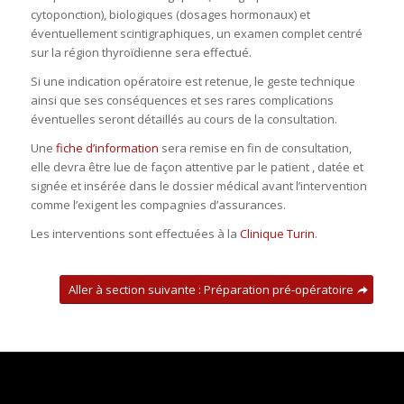
cytoponction), biologiques (dosages hormonaux) et
éventuellement scintigraphiques, un examen complet centré
sur la région thyroïdienne sera effectué.
Si une indication opératoire est retenue, le geste technique
ainsi que ses conséquences et ses rares complications
éventuelles seront détaillés au cours de la consultation.
Une
fiche d’information
sera remise en fin de consultation,
elle devra être lue de façon attentive par le patient , datée et
signée et insérée dans le dossier médical avant l’intervention
comme l’exigent les compagnies d’assurances.
Les interventions sont effectuées à la
Clinique Turin
.
Aller à section suivante : Préparation pré-opératoire